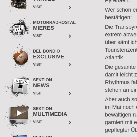
Pyrenäen.
VISIT
Wer schon ei
bestätigen:
MOTORRADHOSTAL
Die Transpyre
MIERES
extrem abwec
VISIT
über sämtlic
Touristenzent
DEL BONDIO
EXCLUSIVE
Atlantik.
VISIT
Die gesamte 
damit leicht 
SEKTION
Rhythmus fah
NEWS
stehen an ei
VISIT
Aber auch so
im Mai noch 
SEKTION
MULTIMEDIA
bewältigen ru
garniert mit
VISIT
gepflegter Ü