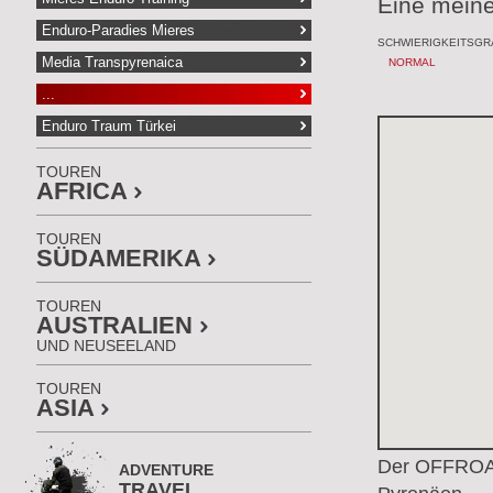
Eine meine
Enduro-Paradies Mieres
SCHWIERIGKEITSGRA
Media Transpyrenaica
NORMAL
...
Enduro Traum Türkei
TOUREN
AFRICA
TOUREN
SÜDAMERIKA
TOUREN
AUSTRALIEN
UND NEUSEELAND
TOUREN
ASIA
Der OFFROAD
ADVENTURE
TRAVEL