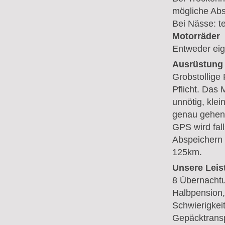
mögliche Abs
Bei Nässe: te
Motorräder
Entweder ei
Ausrüstung
Grobstollige
Pflicht. Das 
unnötig, kle
genau gehend
GPS wird fal
Abspeichern 
125km.
Unsere Leis
8 Übernachtu
Halbpension,
Schwierigkei
Gepäcktransp