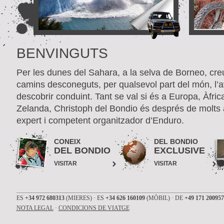
BENVINGUTS
Per les dunes del Sahara, a la selva de Borneo, creu
camins desconeguts, per qualsevol part del món, l’
descobrir conduint. Tant se val si és a Europa, Àfr
Zelanda, Christoph del Bondio és després de molts 
expert i competent organitzador d’Enduro.
CONEIX
DEL BONDIO
DEL BONDIO
EXCLUSIVE
VISITAR
VISITAR
ES
+34 972 680313
(MIERES) · ES
+34 626 160109
(MÒBIL) · DE
+49 171 200957
NOTA LEGAL
·
CONDICIONS DE VIATGE