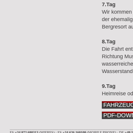
7.Tag
Wir kommen zu
der ehemalig
Bergresort a
8.Tag
Die Fahrt en
Richtung Mus
wasserreiche
Wasserstand 
9.Tag
Heimreise od
FAHRZEUG
PDF-DOW
ES
+34 972 680313
(MIERES) · ES
+34 626 160109
(MOBILE PHONE) · DE
+49 1