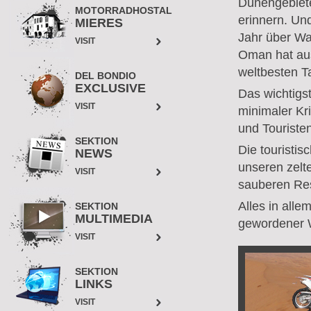
Dünengebiete
MOTORRADHOSTAL
erinnern. Un
MIERES
Jahr über Wa
VISIT
Oman hat au
weltbesten T
DEL BONDIO
EXCLUSIVE
Das wichtigs
VISIT
minimaler Kri
und Touriste
SEKTION
Die touristis
NEWS
unseren zelt
VISIT
sauberen Res
Alles in all
SEKTION
MULTIMEDIA
gewordener 
VISIT
SEKTION
LINKS
VISIT