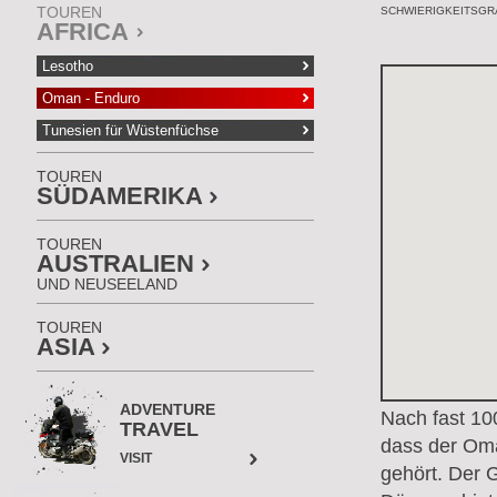
TOUREN
SCHWIERIGKEITSGRA
AFRICA
Lesotho
Oman - Enduro
Tunesien für Wüstenfüchse
TOUREN
SÜDAMERIKA
TOUREN
AUSTRALIEN
UND NEUSEELAND
TOUREN
ASIA
ADVENTURE
Nach fast 100
TRAVEL
dass der Oma
VISIT
gehört. Der 