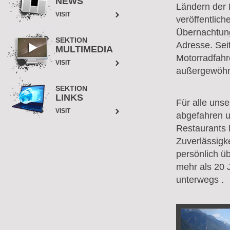
NEWS
Ländern der E
VISIT
veröffentlic
Übernachtung 
SEKTION
Adresse. Seit
MULTIMEDIA
Motorradfahre
VISIT
außergewöhnl
SEKTION
LINKS
Für alle unse
VISIT
abgefahren u
Restaurants 
Zuverlässigke
persönlich üb
mehr als 20 
unterwegs .