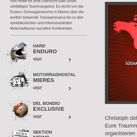
Hier findet Ihr eine Übersicht über unser
vielfältiges Tourenangebot. Es reicht von der
Enduro-Schnupperwoche in Mieres über die
weithin bekannte Transpyrenaica bis zu den
spektakulärsten und interessantesten
Motorradtouren auf allen Kontinenten.
HARD
ENDURO
VISIT
MOTORRADHOSTAL
MIERES
VISIT
DEL BONDIO
EXCLUSIVE
VISIT
Christoph de
Eure Traumrei
SEKTION
organisieren 