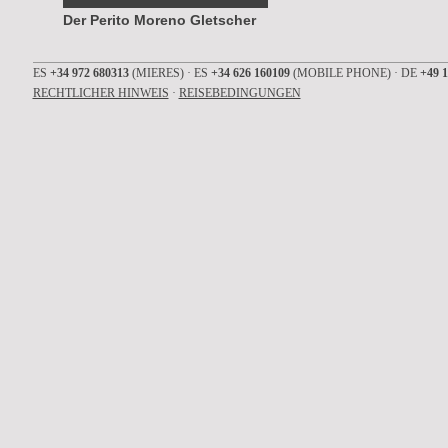
Der Perito Moreno Gletscher
ES
+34 972 680313
(MIERES) · ES
+34 626 160109
(MOBILE PHONE) · DE
+49 1
RECHTLICHER HINWEIS
·
REISEBEDINGUNGEN
LIVE TV