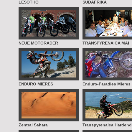
LESOTHO
SÜDAFRIKA
NEUE MOTORÄDER
TRANSPYRENAICA MAI
ENDURO MIERES
Enduro-Paradies Mieres
Zentral Sahara
Transpyrenaica Hardend