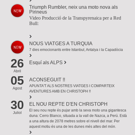
Triumph Rumbler, neix una moto nova als
Pirineus
Video Producció de la Transpyrenaica per a Red
Bull:
NOUS VIATGES A TURQUIA
7 dies
emocionants
entre
Istanbul
,
Antalya
i
la Capadòcia
26
Esquí als ALPS
Abril
05
ACONSEGUIT !!
APUNTA'T ALS NOSTRES VIATGES I COMPARTEIX
Agost
AVENTURES AMB EN CHRISTOPH !!
30
EL NOU REPTE D'EN CHRISTOPH
El seu nou repte és pujar amb la seva moto una gigantesca
Juliol
duna: Cerro Blanco, situada a la vall de Nazca, a Perú. Està
a una altura de 2078 metres sobre el nivell del mar. Per
aquest motiu és una de les dunes més altes del món.