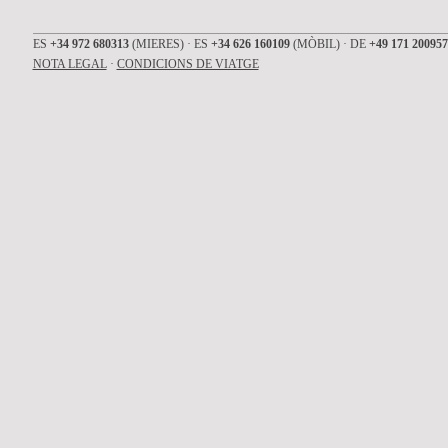
ES
+34 972 680313
(MIERES) · ES
+34 626 160109
(MÒBIL) · DE
+49 171 200957
NOTA LEGAL
·
CONDICIONS DE VIATGE