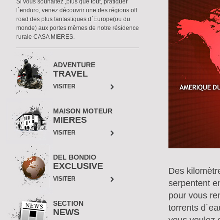
Si vous souhaitez ,plus que tout, pratiquer
l`enduro, venez découvrir une des régions off
road des plus fantastiques d´Europe(ou du
monde) aux portes mêmes de notre résidence
rurale CASA MIERES.
ADVENTURE
TRAVEL
VISITER
MAISON MOTEUR
MIERES
VISITER
DEL BONDIO
EXCLUSIVE
Des kilomètre
VISITER
serpentent e
pour vous re
SECTION
torrents d´ea
NEWS